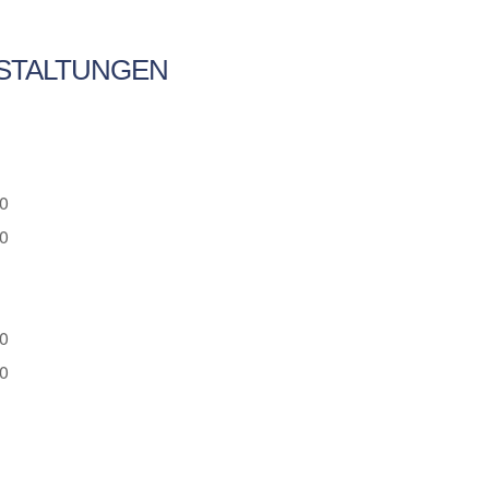
STALTUNGEN
30
00
30
00