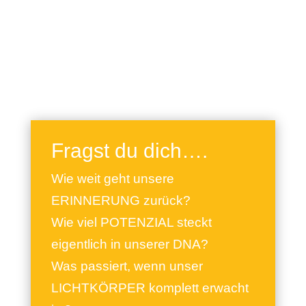
Fragst du dich….
Wie weit geht unsere
ERINNERUNG zurück?
Wie viel POTENZIAL steckt
eigentlich in unserer DNA?
Was passiert, wenn unser
LICHTKÖRPER komplett erwacht