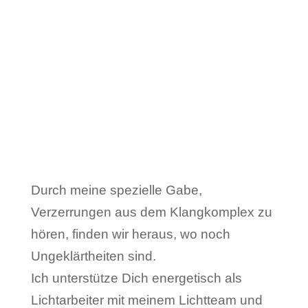
Durch mein selbst entwickeltes Tool
„Erwache durch den Tod“ erfährst Du
Deine Seelengröße sowie Deine
Seelenmission und erinnerst Dich an
Deinen Ursprung.
Durch meine spezielle Gabe,
Verzerrungen aus dem Klangkomplex zu
hören, finden wir heraus, wo noch
Ungeklärtheiten sind.
Ich unterstütze Dich energetisch als
Lichtarbeiter mit meinem Lichtteam und