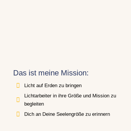
Wiedergeburtserfahrung/Erleuchtungse
rfahrung mit 19 Jahren
kosmische Aktivierung, kosmische
Einweihungen &
Seelenverkörperung mit 30 Jahren
außerirdische Begegnung mit 32
Jahren
Das ist meine Mission:

Licht auf Erden zu bringen
Lichtarbeiter in ihre Größe und Mission zu

begleiten

Dich an Deine Seelengröße zu erinnern