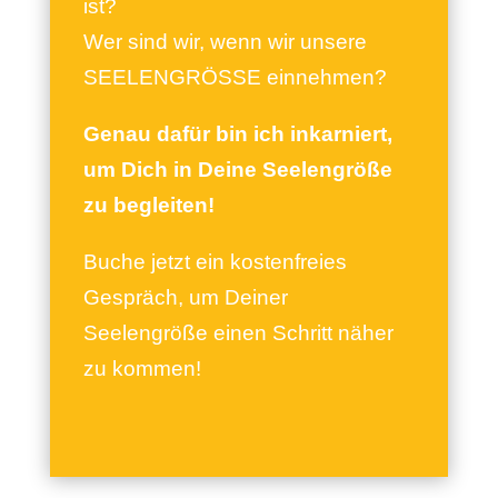
ist?
Wer sind wir, wenn wir unsere
SEELENGRÖSSE einnehmen?
Genau dafür bin ich inkarniert,
um Dich in Deine Seelengröße
zu begleiten!
Buche jetzt ein kostenfreies
Gespräch, um Deiner
Seelengröße einen Schritt näher
zu kommen!