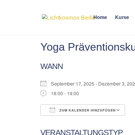
Home
Kurse
Yoga Präventionsk
WANN
September 17, 2025 - Dezember 3, 
18:00 - 19:00
ZUM KALENDER HINZUFÜGEN
ICS herunterladen
Google Kalender
iCalendar
Office 365
Outlook Liv
VERANSTALTUNGSTYP