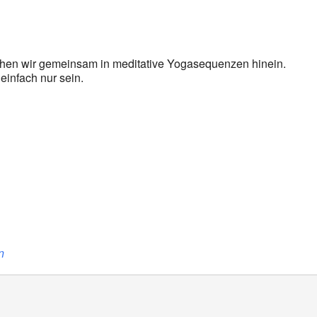
oogle Kalender
iCalendar
en wir gemeinsam in meditative Yogasequenzen hinein.
 einfach nur sein.
n