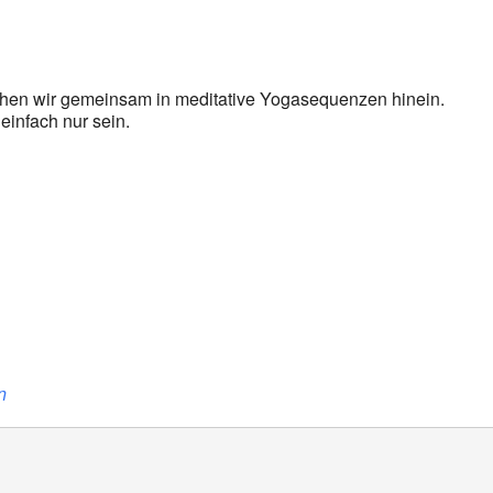
oogle Kalender
iCalendar
en wir gemeinsam in meditative Yogasequenzen hinein.
 einfach nur sein.
n