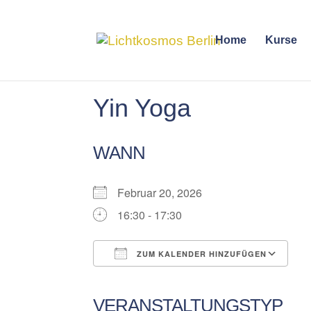
Home
Kurse
Yin Yoga
WANN
Februar 20, 2026
16:30 - 17:30
ZUM KALENDER HINZUFÜGEN
ICS herunterladen
Google Kalender
iCalendar
Office 365
Outlook Liv
VERANSTALTUNGSTYP