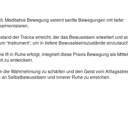
oogle Kalender
iCalendar
 Meditative Bewegung vereint sanfte Bewegungen mit tiefer
harmonisieren.
and der Trance erreicht, der das Bewusstsein erweitert und e
zum “Instrument”, um in tiefere Bewusstseinszustände einzutauc
e ift in Ruhe erfolgt, integriert diese Praxis Bewegung als Mittel
t zu entwickeln.
m die Wahrnehmung zu schärfen und den Geist vom Alltagsstre
aß an Selbstbewusstsein und innerer Ruhe zu erreichen.