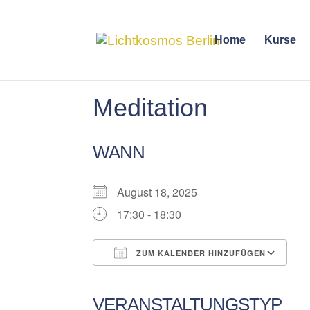
Home
Kurse
Meditation
WANN
August 18, 2025
17:30 - 18:30
ZUM KALENDER HINZUFÜGEN
ICS herunterladen
Google Kalender
iCalendar
Office 365
Outlook Liv
VERANSTALTUNGSTYP