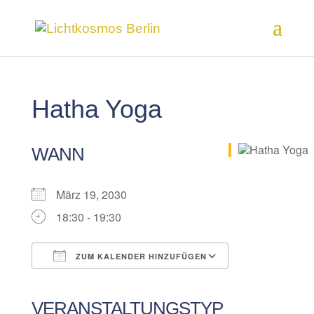
Hatha Yoga
WANN
März 19, 2030
18:30 - 19:30
ZUM KALENDER HINZUFÜGEN
ICS herunterladen
Google Kalender
iCalendar
Office 365
Outlook Live
VERANSTALTUNGSTYP