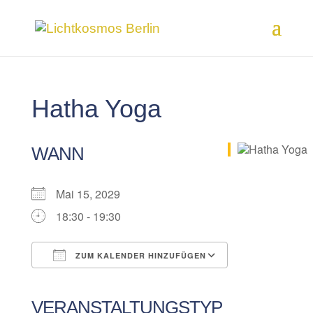
Hatha Yoga
WANN
Mai 15, 2029
18:30 - 19:30
ZUM KALENDER HINZUFÜGEN
ICS herunterladen
Google Kalender
iCalendar
Office 365
Outlook Live
VERANSTALTUNGSTYP