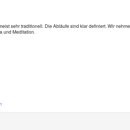
oogle Kalender
iCalendar
eist sehr traditionell. Die Abläufe sind klar definiert. Wir nehm
a und Meditation.
n