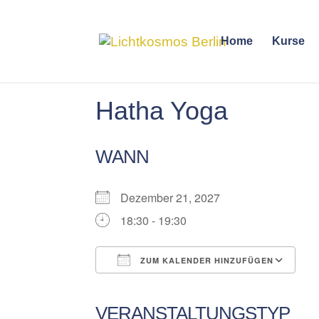
Home
Kurse
Hatha Yoga
WANN
Dezember 21, 2027
18:30 - 19:30
ZUM KALENDER HINZUFÜGEN
ICS herunterladen
Google Kalender
iCalendar
Office 365
Outlook Liv
VERANSTALTUNGSTYP