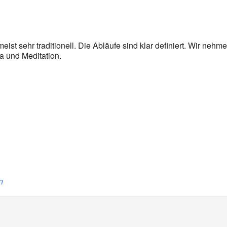
oogle Kalender
iCalendar
eist sehr traditionell. Die Abläufe sind klar definiert. Wir nehm
a und Meditation.
n