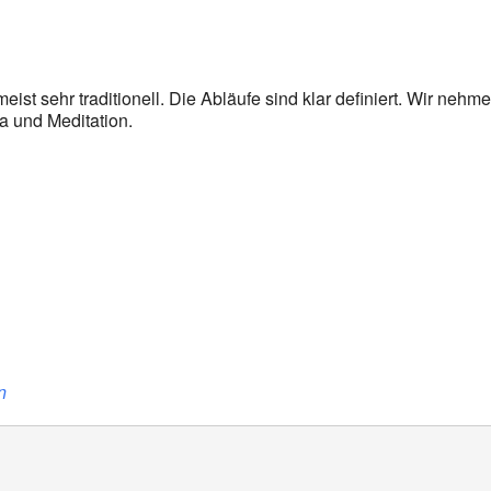
oogle Kalender
iCalendar
eist sehr traditionell. Die Abläufe sind klar definiert. Wir nehm
a und Meditation.
n