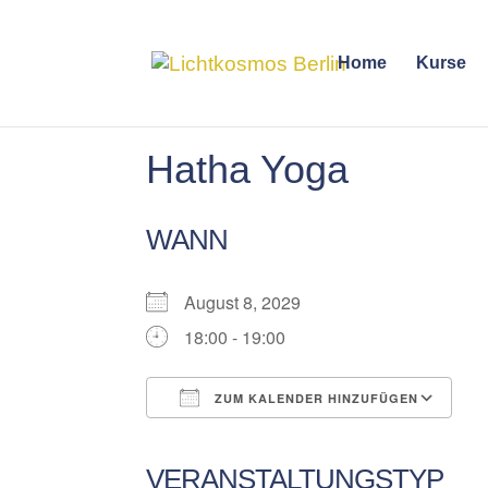
Home
Kurse
Hatha Yoga
WANN
August 8, 2029
18:00 - 19:00
ZUM KALENDER HINZUFÜGEN
ICS herunterladen
Google Kalender
iCalendar
Office 365
Outlook Liv
VERANSTALTUNGSTYP