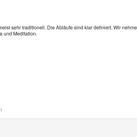
oogle Kalender
iCalendar
eist sehr traditionell. Die Abläufe sind klar definiert. Wir nehm
a und Meditation.
n