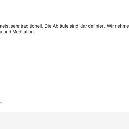
oogle Kalender
iCalendar
eist sehr traditionell. Die Abläufe sind klar definiert. Wir nehm
a und Meditation.
n